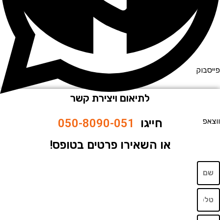
וק
לתיאום ויצירת קשר
חייגו
050-8090-051
או השאירו פרטים בטופס!