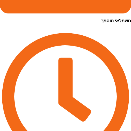
י מוסמך