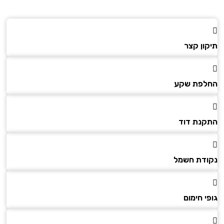
ון קצר
פת שקע
נת דוד
דת חשמל
 חימום