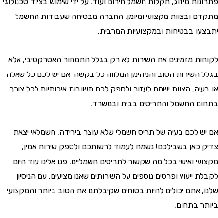
ת מיזוג, תקלות חשמל חירום ועוד. על ידי שימוש בציוד טכנולוגי
 ובצוות מקצועי ומיומן, החברה מבטיחה שעבודות החשמל
ו בבטיחות ובמקצועיות המרבית.
ת מזמינים את השירות לא רק בגלל התמחור האטרקטיבי, אלא
השירות הטוב והמהימן המלווה כל בקשה. אם יש לכם כל שאלה
יה, הצוות ישמח לעזור ולספק לכם תשובות איכותיות לכל צורך
 החשמל והתריסים בבית ובמשרד.
 לכם בעיה של תריס חשמלי שלא עוצר בירידה, חשמלאי יצאת
כאן בשבילכם! נשמח לעמוד לרשותכם ולספק שירות אמין,
 ואישי בכל מה שקשור לתריסים חשמליים. פנו אלינו עוד היום
ייעוץ ופרטים נוספים על השירותים שאנו מציעים. עם הניסיון
 אתם יכולים להיות בטוחים שקיבלתם את הטוב ביותר והמקצועי
 בתחום.