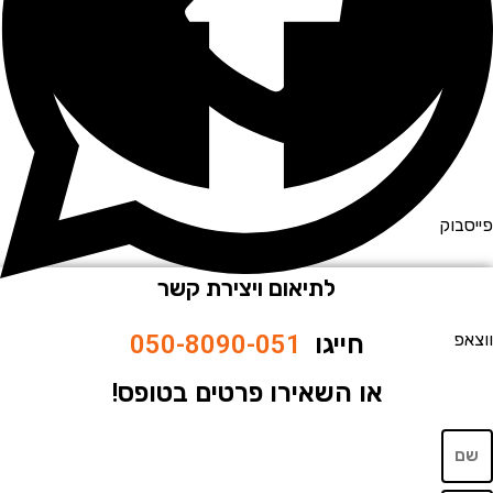
וק
לתיאום ויצירת קשר
חייגו
050-8090-051
או השאירו פרטים בטופס!