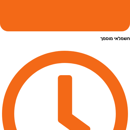
י מוסמך