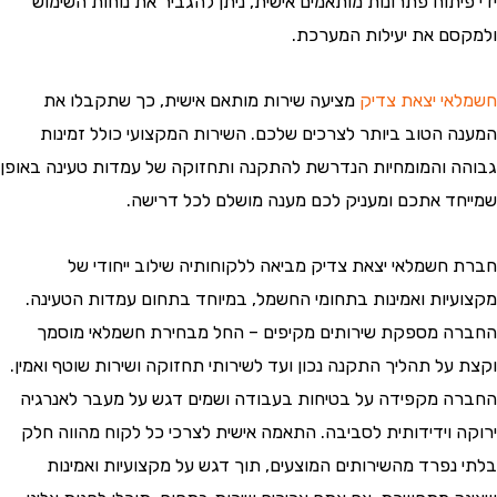
תוח פתרונות מותאמים אישית, ניתן להגביר את נוחות השימוש
ם את יעילות המערכת.
י יצאת צדיק
מציעה שירות מותאם אישית, כך שתקבלו את
 הטוב ביותר לצרכים שלכם. השירות המקצועי כולל זמינות
 והמומחיות הנדרשת להתקנה ותחזוקה של עמדות טעינה באופן
ד אתכם ומעניק לכם מענה מושלם לכל דרישה.
חשמלאי יצאת צדיק מביאה ללקוחותיה שילוב ייחודי של
יות ואמינות בתחומי החשמל, במיוחד בתחום עמדות הטעינה.
 מספקת שירותים מקיפים – החל מבחירת חשמלאי מוסמך
על תהליך התקנה נכון ועד לשירותי תחזוקה ושירות שוטף ואמין.
 מקפידה על בטיחות בעבודה ושמים דגש על מעבר לאנרגיה
 וידידותית לסביבה. התאמה אישית לצרכי כל לקוח מהווה חלק
נפרד מהשירותים המוצעים, תוך דגש על מקצועיות ואמינות