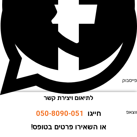
וק
לתיאום ויצירת קשר
חייגו
050-8090-051
או השאירו פרטים בטופס!