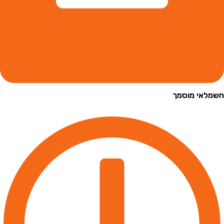
י מוסמך