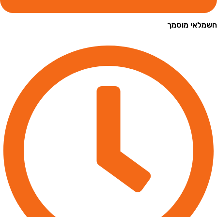
י מוסמך