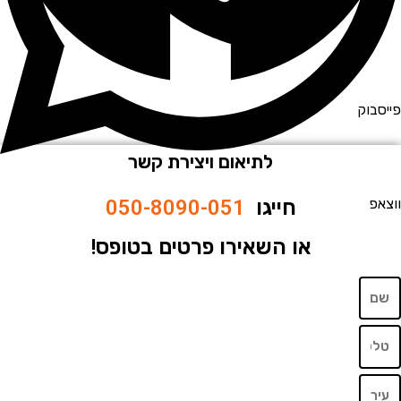
וק
לתיאום ויצירת קשר
חייגו
050-8090-051
או השאירו פרטים בטופס!