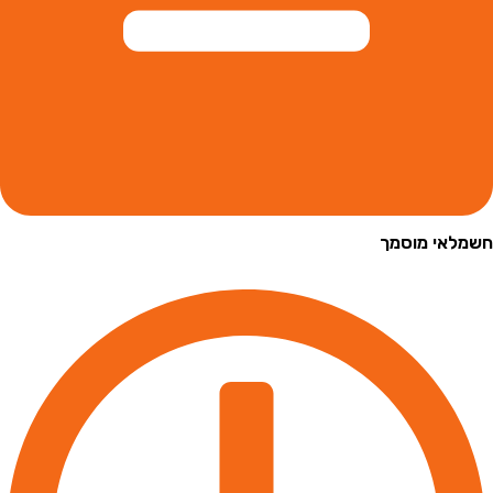
י מוסמך