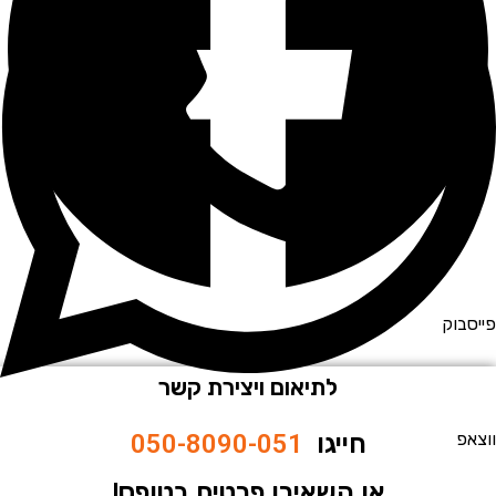
וק
לתיאום ויצירת קשר
חייגו
050-8090-051
או השאירו פרטים בטופס!