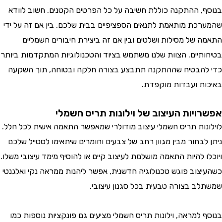
, ההתקנה כוללת חשיבה על כל הפרטים הקטנים. חשוב לוודא
כת מותאמת לתנאים הספציפיים בבית שלכם, בין אם זה על ידי
 של מסילות ושלטים ובין אם זה ביצירת חיבורים חשמליים
תיים. הצוות שלנו משתמש בציוד והטכנולוגיות המתקדמות ביותר
הבטיח שההתקנה תתבצע בצורה חלקה ובטוחה, תוך השקעה
ת ועבדות מוקפדת.
ויות העיצוב של וילונות תריס חשמלי
נות תריס חשמלי עיצוב מודולרי שמאפשר התאמה אישית לכל חלל.
בחור מבין מגוון רחב של צבעים וחומרים שיתאימו לסטייל שלכם
 להיות התאמה מושלמת לעיצוב קיים או להוסיף מימד עיצובי משלו.
צוב פוגש טכנולוגיה חדשנית, אפשר ליהנות ממראה נקי ואלגנטי
ב בצורה טבעית בכל סגנון עיצובי.
 למראה, וילונות תריס חשמלי מציעים גם פונקציות נוספות כמו