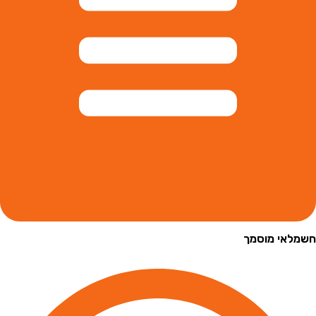
י מוסמך