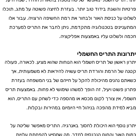
ת והשגת בידוד טוב יותר. בעזרת לחיצה פשוטה על מתג, תוכלו
 על כניסת האור ולבחור את רמת החשיפה הרצויה. עבור אלו
יינים בטכנולוגיה מתקדמת, ניתן לחבר את התריס למערכת
ולשלוט עליו באמצעות אפליקציה.
נות התריס החשמלי
 ראשון של תריס חשמלי הוא הנוחות שהוא מציע. לכאורה, פעולה
של הרמת והורדת תריס עשויה להיראות לא משמעותית, אך
 נהנים מהיכולת להקל על חייהם של בני המשפחה בעזרת
 פשוט ויעיל, זה הופך למשהו שימושי לא פחות. באמצעות תריס
, אין צורך לקום מכסא או מהספה כדי לשחק עם התריס, הוא
למידת מהפכה בניהול חיי היומיום במהירות ובקלות.
 נוסף הוא היכולת לחסוך באנרגיה. התריס מאפשר שליטה על
האור והחום הנכנסים לחדר, מה שמסייע להפחתת עלויות