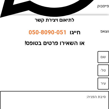
וק
לתיאום ויצירת קשר
חייגו
050-8090-051
או השאירו פרטים בטופס!