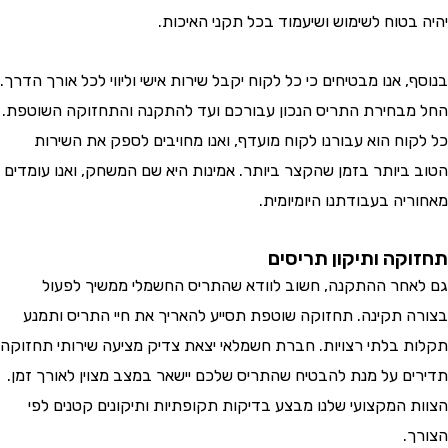
בטוח לשימוש ושיעמוד בכל תקני האיכות.
 אנו מבטיחים כי כל לקוח יקבל שירות אישי וליווי לכל אורך הדרך.
בחירת התריס הנכון עבורכם ועד להתקנה והתחזוקה השוטפת.
וח הוא עבורנו לקוח מועדף, ואנו מחויבים לספק את השירות
ביותר בזמן שהקצר ביותר. אמינות היא שם המשחק, ואנו עומדים
יה בעבודתנו היומיומית.
קה ותיקון תריסים
חר ההתקנה, חשוב לוודא שהתריס החשמלי ממשיך לפעול
 תקינה. תחזוקה שוטפת תסייע להאריך את חיי התריס ותמנע
 בלתי רצויות. חברת חשמלאי יצאת צדיק מציעה שירותי תחזוקה
ם על מנת להבטיח שהתריס שלכם יישאר במצב מצוין לאורך זמן.
 המקצועי שלנו מבצע בדיקות תקופתיות ותיקונים קטנים לפי
.