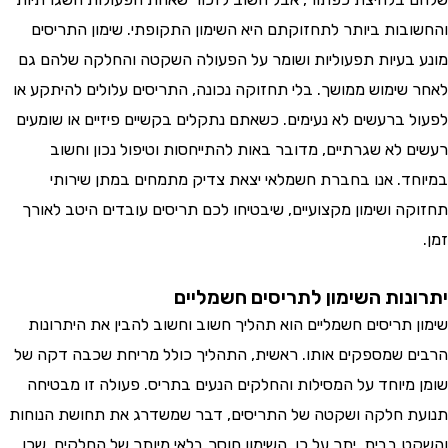
בות ביותר לתחזוקתם היא השימון התקופתי. שימון התריסים
בעיות תפעוליות ושומר על הפעולה השקטה והחלקה שלהם גם
שימוש ממושך. בלי תחזוקה נכונה, התריסים עלולים להיתקע או
 ברעשים לא נעימים. כשאתם נתקלים בקשיים פיזיים או שומעים
 לא שגרתיים, מדובר באות להתייחסות וטיפול נכון וחשוב
ד. אנו בחברת חשמלאי יצאת צדיק מתמחים במתן שירותי
ה ושימון מקצועיים, שיבטיחו לכם תריסים עובדים היטב לאורך
נות השימון לתריסים חשמליים
 תריסים חשמליים הוא תהליך חשוב וחשוב להבין את היתרונות
 שמספקים אותו. ראשית, התהליך כולל מריחת שכבה דקה של
מיוחד על המסילות והחלקים הנעים בתריס. פעולה זו מבטיחה
 חלקה ושקטה של התריסים, דבר שמשדרג את תחושת הנוחות
 בבית. יתר על כן, השימון חוסך בלאי מיותר של החלקים, שכן