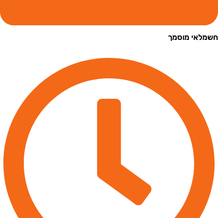
י מוסמך