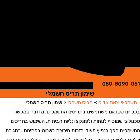
050-8090
שימון תריס חשמלי
אי יצאת צדיק
»
תריס חשמלי
»
שימון תריס חשמלי
ום שבו אנו משתמשים בתריסים החשמליים, מדובר במכשור
גי שמוסיף לנוחות ולפונקציונליות הביתית. השימוש בתריסים
יים הפך לנפוץ מאוד בזכות היכולת לשלוט בפתיחה ובסגירה
בלחיצת כפתור, אבל חשוב לזכור שאחת הפעולות השגרתיות