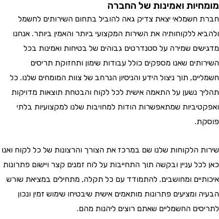
יות ואמינות של החברה
חשמלאי יצאת צדיק גאה להוביל בתחום השירותים לחשמל
א ללקוחותיה את השירות המקצועי ביותר והאמין ביותר. אנחנו
ים שמירה על סטנדרטים גבוהים של בטיחות ואמינות בכל
תים שאנו מספקים כולל עבודות שימון ותחזוקת תריסים
ם, תוך ניצול הידע והניסיון הנרחב של צוות המומחים שלנו. כל
 נשען על התאמה אישית לכל לקוח והבטחת תוצאות מדויקות
יביות שמתאפשרות הודות למחויבות שלנו למקצועיות בלתי
.
 הלקוחות שלנו שם במרכז את הצורך והרצונות של כל לקוח ואנו
ל עניין ובקשה תוך התחייבות על לוח זמנים קצר ויישום פתרונות
יים ומחושבים. להתמודד עם כל תקלה, מתחילים במציאת שורש
ומציעים פתרונות מותאמים אישית שיבטיחו שימוש זמין ונכון
ים החשמליים שאתם רוצים ליהנות מהם.