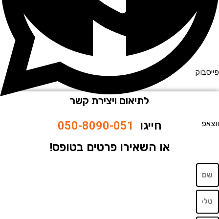
וק
לתיאום ויצירת קשר
חייגו
050-8090-051
או השאירו פרטים בטופס!