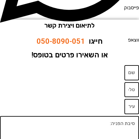
וק
לתיאום ויצירת קשר
חייגו
050-8090-051
או השאירו פרטים בטופס!