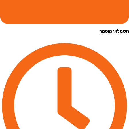
י מוסמך