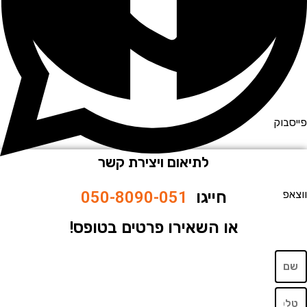
וק
לתיאום ויצירת קשר
חייגו
050-8090-051
או השאירו פרטים בטופס!