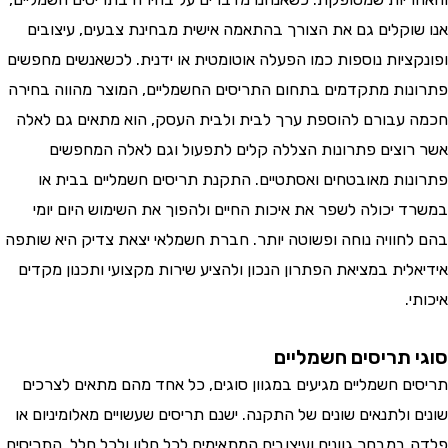
וקלים גם את הצורך בהתאמה אישית מבחינת צבעים, עיצובים
ציות נוספות כמו הפעלה אוטומטית או ידנית. לכשאנשים מחפשים
ות מתקדמים בתחום התריסים החשמליים, המוצר מהווה בחירה
עבורם להוספת ערך לבית ולבית העסק, הוא מתאים גם לאלה
וצים פתרונות הצללה קלים לתפעול וגם לאלה המחפשים
ות מאובטחים ואסתטיים. התקנת תריסים חשמליים בבית או
 יכולה לשפר את איכות החיים ולהפוך את השימוש היום יומי
חוויה נוחה ופשוטה יותר. חברת חשמלאי יצאת צדיק היא שותפה
לית במציאת הפתרון הנכון ולהציע שירות מקצועי ותכנון מקדים
.
 תריסים חשמליים
ם חשמליים מגיעים במגוון סוגים, כל אחד מהם מתאים לצרכים
ולתנאים שונים של התקנה. ישנם תריסים שעשויים מאלומיניום או
במבחר גוונים ועיצובים המתאימים לכל חלון ולכל חלל. התריסים