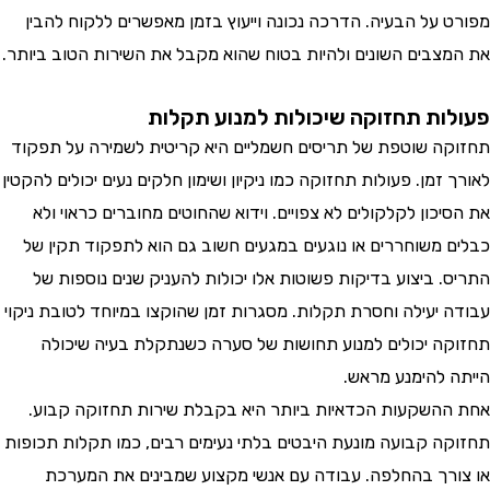
 על הבעיה. הדרכה נכונה וייעוץ בזמן מאפשרים ללקוח להבין
צבים השונים ולהיות בטוח שהוא מקבל את השירות הטוב ביותר.
ות תחזוקה שיכולות למנוע תקלות
ה שוטפת של תריסים חשמליים היא קריטית לשמירה על תפקוד
זמן. פעולות תחזוקה כמו ניקיון ושימון חלקים נעים יכולים להקטין
כון לקלקולים לא צפויים. וידוא שהחוטים מחוברים כראוי ולא
 משוחררים או נוגעים במגעים חשוב גם הוא לתפקוד תקין של
. ביצוע בדיקות פשוטות אלו יכולות להעניק שנים נוספות של
 יעילה וחסרת תקלות. מסגרות זמן שהוקצו במיוחד לטובת ניקוי
ה יכולים למנוע תחושות של סערה כשנתקלת בעיה שיכולה
 להימנע מראש.
השקעות הכדאיות ביותר היא בקבלת שירות תחזוקה קבוע.
ה קבועה מונעת היבטים בלתי נעימים רבים, כמו תקלות תכופות
רך בהחלפה. עבודה עם אנשי מקצוע שמבינים את המערכת