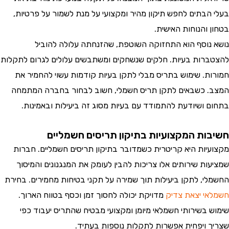
הבתים לחפש תיקון מהיר ומקצועי על מנת לשמור על פרטיות,
והנוחות האישית.
נוסף הוא התחזוקה השוטפת, שהזנחתה עלולה להוביל
רות בעיות. חלקים שנשחקים ומשתבשים עלולים לגרום לתקלות
ת. שימוש בתריס מבלי לתקן בעיות קודמות עשוי להחמיר את
 כשבאים לתקן תריס חשמלי, חשוב לבחור בחברה המתמחה
 ושיודעת להתמודד עם בעיות מסוג זה ביעילות ובאמינות.
ות המקצועיות בתיקון תריסים חשמליים
יות היא קריטרית כשמדובר בתיקון תריסים חשמליים. חברות
ות שירותים אלו צריכות להבין לעומק את המנגנונים והמיסוך
י, לתקן ביעילות תוך שמירה על תקני בטיחות מחמירים. בחירת
י יצאת צדיק
מדויקת יכולה לחסוך זמן וכסף בטווח הארוך.
 בשירותי חשמלאי מיומן ומקצועי מבטיח שהתריס יעבוד כפי
 ויפחית אפשרות לתקלות נוספות בעתיד.