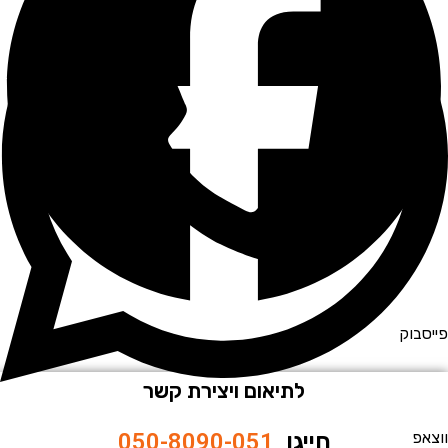
וק
לתיאום ויצירת קשר
חייגו
050-8090-051