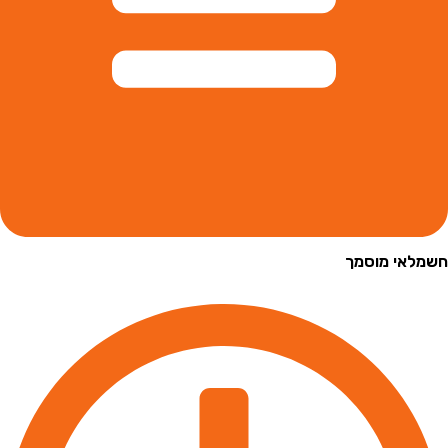
י מוסמך