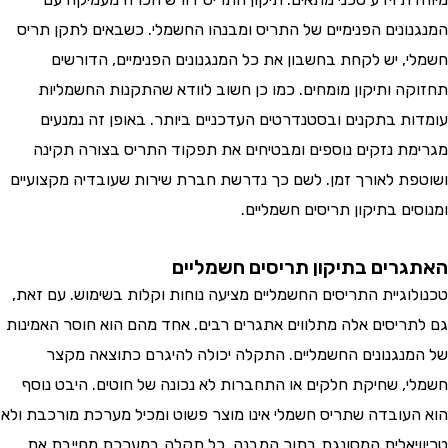
ונים הפנימיים של התריס ומבנהו החשמלי. כשבאים לתקן תריס
, יש לקחת בחשבון את כל המנגנונים הפנימיים, הדורשים
ה ותיקון מומחים. כמו כן חשוב לוודא שהתקנות החשמליות
ת בתקנים ובסטנדרטים העדכניים ביותר. באופן זה נמנעים
ת נזקים נוספים ומבטיחים את תפקוד התריס בצורה תקינה
ת לאורך זמן. לשם כך נדרשת חברת שירות שעובדיה מקצועיים
ם בתיקון תריסים חשמליים.
רים בתיקון תריסים חשמליים
וגיית התריסים החשמליים מציעה נוחות וקלות בשימוש. עם זאת,
ריסים אלה מתלווים אתגרים רבים. אחד מהם הוא חוסר האמינות
נגנונים החשמליים. התקלה יכולה להיגרם כתוצאה מקצר
, שחיקת חלקים או התחברות לא נכונה של חוטים. היבט נוסף
עובדה שתריס חשמלי אינו מוצר פשוט ומכיל מערכת מורכבת ולא
יאלית המסונגת בתוך המבנה. כל תקלה במערכת מחייבת את