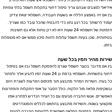
לי למצבים שבהם צריך טיפול דחוף בתקלות חשמל בלתי צפויות
ם זה באמצע הלילה או בשעות העבודה, חשמלאי יצאת צדיק
 לרשותך בכל רגע נתון כדי להבטיח שהכל עובד כמו שצריך.
הזמינות של חשמלאי 24 שעות היא לא רק נוחות אלא גם חשיבות
תית, שכן בעיות חשמל עלולות להוות סיכון ממשי אם לא מטופלות
ת מהיר וזמין בכל שעה
ם מדובר בקצר חשמלי שגרם להפסקת חשמל ובין אם בטיפול
דחוף בתשתיות, חשמלאי ברמת גן 24 שעות זמין להגיע אליך ולפתור
יה. השירות המהיר מתבצע תוך מינימום הפרעות לשגרת היום
פות מלאה מול הלקוח, כולל הסבר על אופי התקלות והפתרונות
יים. אנשי החברה מגיעים עם כל הציוד הנדרש לפתרון אמין
עי בשטח, והשירות מתבצע בהתאם לכללים והסטנדרטים
אומיים. הזמינות המלאה מאפשרת ללקוחות החברה ליהנות