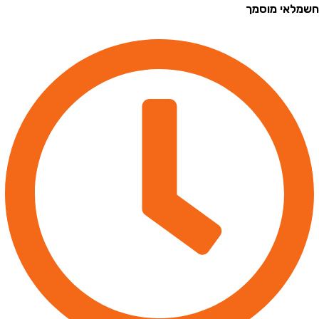
י מוסמך