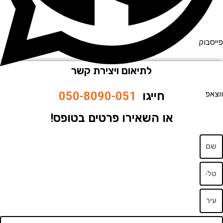
וק
לתיאום ויצירת קשר
חייגו
050-8090-051
או השאירו פרטים בטופס!