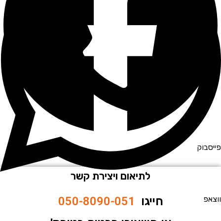
וק
לתיאום ויצירת קשר
חייגו
050-8090-051