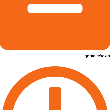
י מוסמך