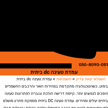
050-8090
עמדת טעינה dc ביתית
אי יצאת צדיק
»
חשמלאות
»
עמדת טעינה dc ביתית
ו, כשהטכנולוגיה מתקדמת במהירות האור והרכבים החשמליים
ם לנפוצים יותר, קיימת דרישה הולכת וגוברת לפתרונות טעינה
ביתיים יעילים ומהירים. עמדת טעינה DC ביתית מספקת פתרון מושלם
מעוניינים לטעון את הרכב החשמלי שלהם בקלות וביעילות מבלי