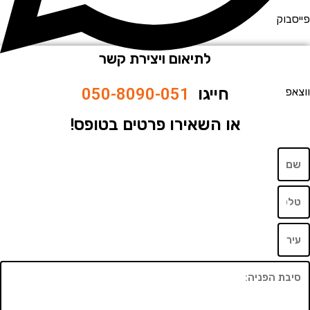
וק
לתיאום ויצירת קשר
חייגו
050-8090-051
או השאירו פרטים בטופס!