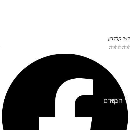
דויד קלדרון
☆
☆
☆
☆
☆
הבא
הקודם