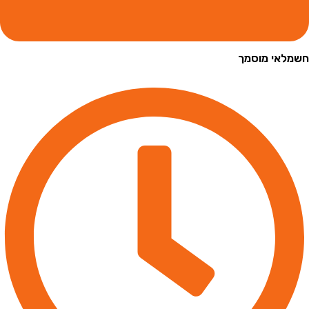
י מוסמך