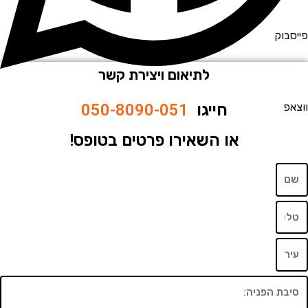
וק
לתיאום ויצירת קשר
חייגו
050-8090-051
או השאירו פרטים בטופס!