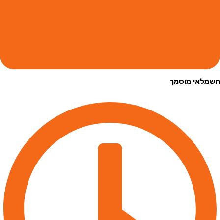
י מוסמך