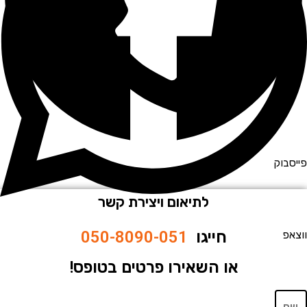
וק
לתיאום ויצירת קשר
חייגו
050-8090-051
או השאירו פרטים בטופס!