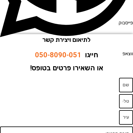
וק
לתיאום ויצירת קשר
חייגו
050-8090-051
או השאירו פרטים בטופס!