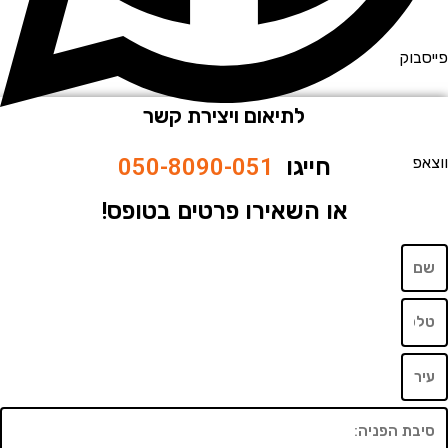
וק
לתיאום ויצירת קשר
חייגו
050-8090-051
או השאירו פרטים בטופס!