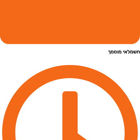
י מוסמך