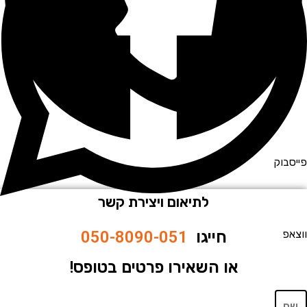
וק
לתיאום ויצירת קשר
חייגו
050-8090-051
או השאירו פרטים בטופס!