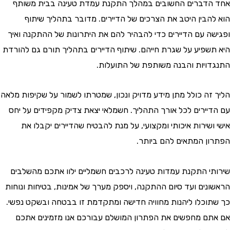
דברים החשובים במהלך התקנת עמדת טעינה בבית משותף
הבין היטב את הצרכים של הדיירים. מדובר בתהליך שיתוף
ה עם הדיירים כדי להבהיר להם את היתרונות של ההתקנה ואיך
שפיע על שגרת חייהם. שיתוף הדיירים בתהליך תורם גם להורדת
ויות והבנה משותפת של התועלות.
זה כולל מתן מידע מדויק ונכון, שמטרתו לשמור על שקיפות מלאה
יירים לכל אורך התהליך. חשמלאי יצאת צדיק מקפידים על יחס
שירות איכותי ומקצועי, על מנת להבטיח שהדיירים יקבלו את
ן המתאים להם ביותר.
י התקנת עמדות טעינה לרכבים חשמליים ילוו אתכם מהשלבים
נים ועד סיום ההתקנה, ויספק מערך של אמינות, בטיחות ונוחות
וכלו ליהנות מחוויה חדישה ומתקדמת זו בבטחה ובשקט נפשי.
ם מחפשים את הפתרון המושלם עבורכם אנו מזמינים אתכם