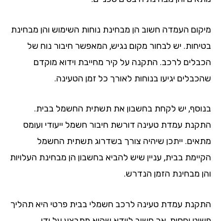
קום העמדה חשוב הן מבחינת נוחות השימוש והן מבחינת
יחות. יש לבחור מקום נגיש, המאפשר חיבור נוח של
בלים לרכב. התקנה על קיר מחייבת וידוא מוקדם
כבלים יגיעו בנוחות לאורך כל זמן הטעינה.
וסף, יש לקחת בחשבון את תשתית החשמל בבית.
קנת עמדת טעינה דורשת חיבור חשמל ייעודי ועומס
אים. ייתכן שיהיה צורך בשדרוג תשתית החשמל
יימת בבית, עניין שיש להביא בחשבון הן מבחינת העלויות
ן מבחינת הזמן הנדרש.
קנת עמדת טעינה לרכב חשמלי בבית פרטי היא תהליך
וט יחסית, אך חשוב לוודא שהוא מתבצע על ידי