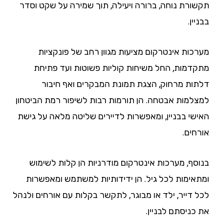
שורת נוחה, ברורה ויעילה, תוך שמירה על שקט וסדר
יין.
רכות אינטרקום מציעות מגוון רחב של פונקציות
קדמות, החל משיחות קוליות פשוטות ועד פתיחת
תות מרחוק, הצגת תמונת המבקרים ואף חיבור
צלמות אבטחה. הן תורמות רבות לשיפור רמת הביטחון
ישי בבניין, ומאפשרות לדיירים שליטה מלאה על גישת
רחים.
וסף, מערכות אינטרקום מודרניות הן קלות לשימוש
תאימות לכל גיל. הן ידידותיות למשתמש ומאפשרות
ל דייר, ילד או מבוגר, לתקשר בקלות עם אורחים ולנהל
 כניסתם לבניין.