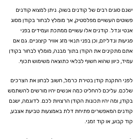
נם סוגים רבים של קודנים בשוק. ניתן למצוא קודנים
וטים העשויים מפלסטיק, אך מומלץ לבחור בקודן מסוג
טי ונדל. קודנים אלו עשויים ממתכת ועמידים בפני
עות ונדליזם, וכן בפני תנאי מזג אוויר קיצוניים. גם אם
ם מתקינים את הקודן בתוך מבנה, מומלץ לבחור בקודן
יד, כיוון שהוא חשוף לבלאי כתוצאה משימוש תכוף.
ני התקנת קודן בטירת כרמל, חשוב לבחון את הצרכים
כם. עליכם להחליט כמה אנשים יהיו מורשים להשתמש
דן, ומה יהיו תכונות הקודן הרצויות לכם. לדוגמה, ישנם
דנים המאפשרים פתיחת דלת באמצעות טביעת אצבע,
 קבוע, או קוד זמני.