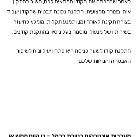
חר שבחרתם את הקודן המתאים לכם, חשוב להתקין
תו בצורה מקצועית. התקנה נכונה תבטיח שהקודן יעבוד
ורה תקינה לאורך זמן, ותמנע תקלות. מומלץ להיעזר
ירותיו של מנעולן מוסמך בעל ניסיון בהתקנת קודנים.
קנת קודן לשער כניסה היא פתרון יעיל ונוח לשיפור
בטחה והנוחות שלכם.
רכות אינטרקום בטירת כרמל – כי היום ממש אי