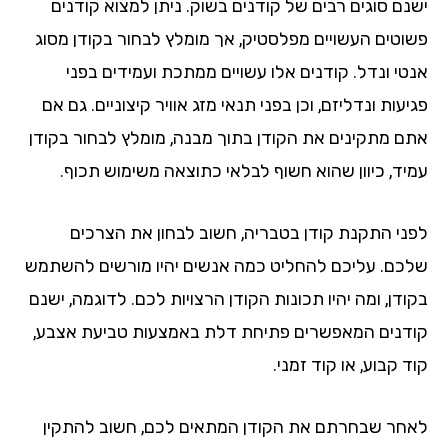
נם סוגים רבים של קודנים בשוק. ניתן למצוא קודנים
וטים העשויים מפלסטיק, אך מומלץ לבחור בקודן מסוג
טי ונדל. קודנים אלו עשויים ממתכת ועמידים בפני
עות ונדליזם, וכן בפני תנאי מזג אוויר קיצוניים. גם אם
ם מתקינים את הקודן בתוך מבנה, מומלץ לבחור בקודן
יד, כיוון שהוא חשוף לבלאי כתוצאה משימוש תכוף.
ני התקנת קודן בטבריה, חשוב לבחון את הצרכים
כם. עליכם להחליט כמה אנשים יהיו מורשים להשתמש
דן, ומה יהיו תכונות הקודן הרצויות לכם. לדוגמה, ישנם
דנים המאפשרים פתיחת דלת באמצעות טביעת אצבע,
 קבוע, או קוד זמני.
חר שבחרתם את הקודן המתאים לכם, חשוב להתקין