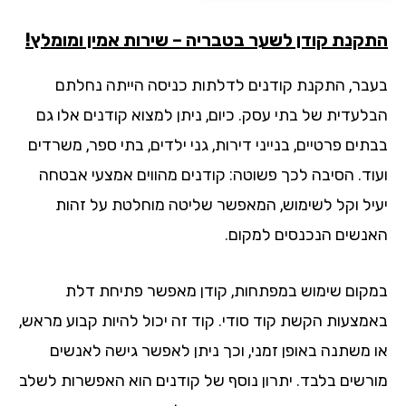
קנת קודן לשער בטבריה – שירות אמין ומומלץ!
בר, התקנת קודנים לדלתות כניסה הייתה נחלתם
לעדית של בתי עסק. כיום, ניתן למצוא קודנים אלו גם
ים פרטיים, בנייני דירות, גני ילדים, בתי ספר, משרדים
וד. הסיבה לכך פשוטה: קודנים מהווים אמצעי אבטחה
יל וקל לשימוש, המאפשר שליטה מוחלטת על זהות
נשים הנכנסים למקום.
קום שימוש במפתחות, קודן מאפשר פתיחת דלת
מצעות הקשת קוד סודי. קוד זה יכול להיות קבוע מראש,
 משתנה באופן זמני, וכך ניתן לאפשר גישה לאנשים
רשים בלבד. יתרון נוסף של קודנים הוא האפשרות לשלב