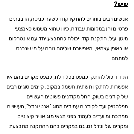
ש?
שים רבים בוחרים להתקין קודן לשער כניסה, הן בבתים
טיים והן במקומות עבודה, כיוון שהוא משמש כאמצעי
גון יעיל. התקנת קודן יכולה להתבצע יחד עם אינטרקום
 באופן עצמאי, ומאפשרת שליטה נוחה על מי שנכנס
תחם.
ודן יכול להותקן כמעט בכל דלת, למעט מקרים בהם אין
שרות להתקין תשתית חשמל במקום. קיימים סוגים רבים
 קודנים בשוק, החל מקודנים פשוטים העשויים
לסטיק ועד לקודנים עמידים מסוג "אנטי ונדל", העשויים
תכת ומיועדים לעמוד בפני תנאי מזג אוויר קיצוניים
קרים של ונדליזם. גם במקרים בהם ההתקנה מתבצעת