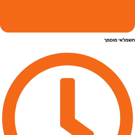
י מוסמך