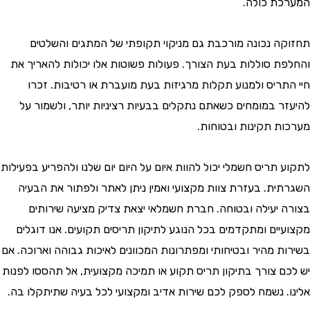
ת כולה.
ה נכונה מורכבת גם מניקוי תקופתי של המתגים והשלטים
ת סוללות בעת הצורך. פעולות פשוטות אלו יכולות להאריך את
תריס ולמנוע תקלות מרגיזות בעת מועברת או רטיבות. זכרו
ר במומחים כשאתם נתקלים בבעיות רציניות יותר, ולשמור על
ת תקינות ובטוחות.
תריס חשמלי יכול להוות איום על היום יום שלנו ולהפריע בפעילות
ית. בעזרת צוות מקצועי ואמין ניתן לאתר ולפתור את הבעיה
 יעילה ובטוחה. חברת חשמלאי יצאת צדיק מציעה שירותים
יים ומתקדמים בכל הנוגע לתיקון תריסים תקועים. אנו דוגלים
ת מהיר ובטיחותי ומפתרונות המכוונים לאיכות גבוהה וארוכה. אם
ם צורך בתיקון תריס תקוע או תמיכה מקצועית, אל תהססו לפנות
. נשמח לספק לכם שירות אדיב ומקצועי לכל בעיה שתיתקלו בה.