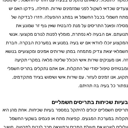
 שכדאי לשקול לפני שמזמינים שירות. תחילה, בידקו האם יש
שמלי בכבל החשמל או במתג ההפעלה. חזרו לבדיקה של
 ופאנל התריסים על מנת להבטיח שאין גוף זר שמונע את
ם. אם הבעיה לא נפתרת, מומלץ לפנות לגורם מקצועי. אנשי
ע יוכלו לוודאי אם יש בעיה במנוע או במערכת הבקרה. חברת
י יצאת צדיק מתמחה במתן שירותים אמינים ומקצועיים בנושא
נו מעניקים שירות אישי הכולל שליטה מלאה במקרי תקיעה
חים טיפול יסודי של התקלות. אם אתם נתקלים בתריס חשמלי
אנו זמינים לעזור. עם שירות אישי ושימוש בציוד מתקדמים,
 כל בעיה בה תהיתם.
ת שכיחות בתריסים חשמליים
ם חשמליים יכולים להיתקל במספר בעיות שכיחות. אחת מהן היא
 במערכת המגעים. קפיצות מתח או פגמים בשקעי החשמל
ם לשבש את פעולת התריס וכתוצאה מכך לגרום לתקיעה. חשוב