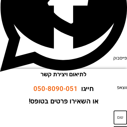
וק
לתיאום ויצירת קשר
חייגו
050-8090-051
או השאירו פרטים בטופס!