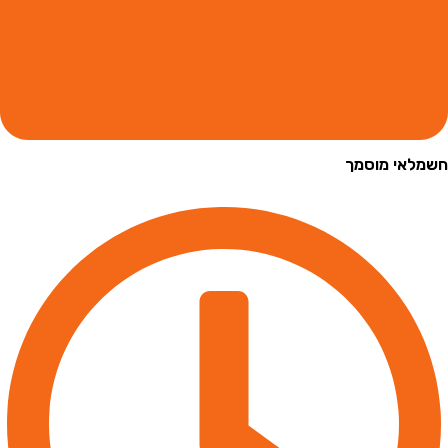
י מוסמך