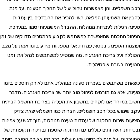
שמליים, והן מאפשרות ניהול יעיל של תהליך הטעינה. על מנת
 את משמעותן המלאה, ראוי להכיר את ההבדלים בין עמדות
 רגילות לעמדות מנוהלות. ההבדל המשמעותי טמון במערכת
ל החכמה שמאפשרת למשתמש לקבוע פרמטרים מדויקים של זמן
ת הטעינה. בנוסף, עמדות אלו מספקות מידע בזמן אמת על מצב
ה ועל צריכת האנרגיה, מה שמסייע למשתמשים לנהל את זמני
ה בצורה אופטימלית.
 משתמשים בעמדת טעינה מנוהלת, אתם לא רק חוסכים בזמן
, אלא גם תורמים לניהול טוב יותר של צריכת האנרגיה. הדבר
במיוחד אם לוקחים בחשבון את העלייה בצריכת החשמל הביתית
ימוש בכלי רכב חשמליים. חברות כמו חשמלאי יצאת צדיק
ת שירות התקנה של עמדות טעינה מנוהלות, תוך דגש על אמינות
ות. השירותים כוללים גם תחזוקה שוטפת ובדיקה תקופתית של
ות, על מנת להבטיח שהן פועלות בכל זמן בצורה הטובה ביותר.