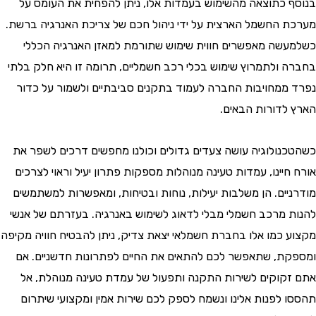
 כתוצאה מהשימוש בעמדות אלו, ניתן להפחית את העומס על
 החשמל הארצית על ידי ניהול חכם של צריכת האנרגיה ברשת.
שה מאפשרים חווית שימוש שתורמת למאזן האנרגיה הכללי
 ולתמרוץ שימוש בכלי רכב חשמליים, תרומה זו היא חלק בלתי
ממחויבות החברה לעמוד בתקנים סביבתיים ולשמור על כדור
לדורות הבאים.
נולוגיה עושה צעדים גדולים וכולנו מחפשים דרכים לשפר את
יינו, עמדות טעינה מנוהלות מספקות פתרון יעיל וראוי לצרכים
יים. הן משלבות יעילות, נוחות ובטיחות, ומאפשרות למשתמשים
 מרכב חשמלי מבלי לדאוג לשימוש באנרגיה. בעזרתם של אנשי
 כמו אלו בחברת חשמלאי יצאת צדיק, ניתן להבטיח חוויה מקיפה
ת, שתאפשר לכם להתאים את החיים לפתרונות חדשניים. אם
קוקים לשירות התקנה ותפעול של עמדת טעינה מנוהלת, אל
 לפנות אלינו ונשמח לספק לכם שירות אמין ומקצועי שיתרום