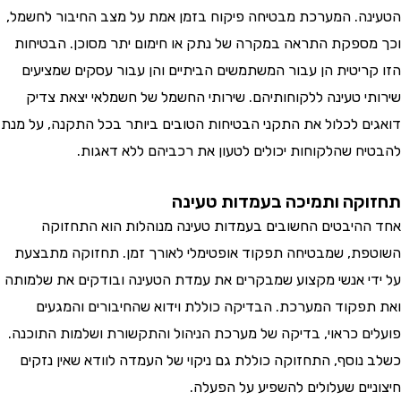
ה. המערכת מבטיחה פיקוח בזמן אמת על מצב החיבור לחשמל,
ספקת התראה במקרה של נתק או חימום יתר מסוכן. הבטיחות
ריטית הן עבור המשתמשים הביתיים והן עבור עסקים שמציעים
י טעינה ללקוחותיהם. שירותי החשמל של חשמלאי יצאת צדיק
ם לכלול את התקני הבטיחות הטובים ביותר בכל התקנה, על מנת
ח שהלקוחות יכולים לטעון את רכביהם ללא דאגות.
קה ותמיכה בעמדות טעינה
היבטים החשובים בעמדות טעינה מנוהלות הוא התחזוקה
ת, שמבטיחה תפקוד אופטימלי לאורך זמן. תחזוקה מתבצעת
י אנשי מקצוע שמבקרים את עמדת הטעינה ובודקים את שלמותה
פקוד המערכת. הבדיקה כוללת וידוא שהחיבורים והמגעים
ם כראוי, בדיקה של מערכת הניהול והתקשורת ושלמות התוכנה.
נוסף, התחזוקה כוללת גם ניקוי של העמדה לוודא שאין נזקים
יים שעלולים להשפיע על הפעלה.