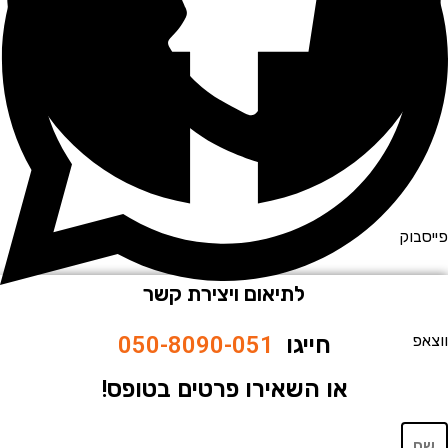
וק
לתיאום ויצירת קשר
חייגו
050-8090-051
או השאירו פרטים בטופס!