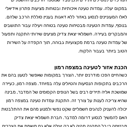
 יעלה. עמדות טעינה איכותיות ובטוחות מציעות פתרון אידיאלי
המעוניינים לנסוע באזור ללא דאגות בעניין סוללת הרכב שלהם.
, עמדות הטעינה מבטיחות טעינה בטוחה ויעילה עבור התושבים
רים בעיירה. חשמלאי יצאת צדיק מציעים שירותי התקנה ותפעול
דות טעינה ברמת מקצועיות גבוהה, תוך הקפדה על השירות
ביותר בעבור הלקוח.
 אזור לטעינה במצפה רמון
ים הפכו מודרנים יותר, הצורך במקומות שאפשר לטעון בהם את
ם בתקופות הנסיעות והטיולים עלה במיוחד. מצפה רמון, כעיירה
ת אליה תיירים רבים בשל הנופים הקסומים של המדבר, מבינה
צריכה לענות על צורך זה. התקנת עמדות טעינה במצפה רמון
 להעניק לנהגים חשמליים שקט נפשי ולמנוע מהם את ההתלבטות
המשיך לנסוע דרומה למדבר. חברת חשמלאי יצאת צדיק
ה כי כל התקנה תהיה לא רק יעילה אלא גם תואמת את הצרכים