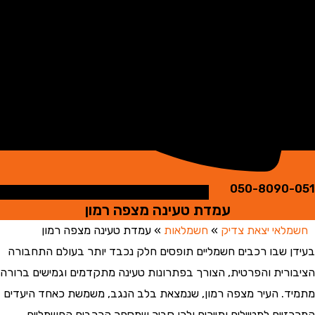
050-8090
עמדת טעינה מצפה רמון
אי יצאת צדיק
»
חשמלאות
»
עמדת טעינה מצפה רמון
 שבו רכבים חשמליים תופסים חלק נכבד יותר בעולם התחבורה
רית והפרטית, הצורך בפתרונות טעינה מתקדמים וגמישים ברורה
. העיר מצפה רמון, שנמצאת בלב הנגב, משמשת כאחד היעדים
יים למטיילים ותיירים ולכן סביר שמספר הרכבים החשמליים