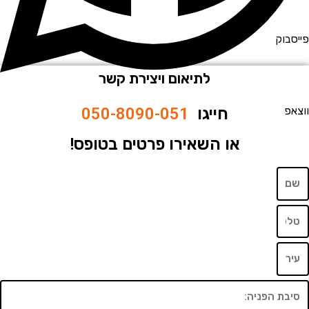
וק
לתיאום ויצירת קשר
חייגו
050-8090-051
או השאירו פרטים בטופס!