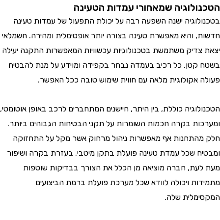
ולוגיה שמאחורי עמדות הטעינה
לוגיה ישנה השפעה רבה על יכולת התפעול של עמדות טעינה
, והיא מאפשרת טעינה בצורה יותר אופטימלית ומהירה. חשמלאי
צדיק משתמשת בטכנולוגיות עכשוויות המאפשרות התקנה יעילה
קטן. כל רכיב בעמדה נבחר בקפידה ומוידע על מנת להבטיח
 אקולוגית מלאה עם חווית שימוש טובה ככל האפשר.
לוגיה כוללת, בין היתר, חיישנים המתחברים לרכב באופן אוטומטי,
ות בקרה חכמות השומרות על תקני הבטיחות הגבוהים ביותר.
התחנות אף מאפשרות ניהול מרחוק אשר מקל על התחזוקה
ח שכל עמדת טעינה פועלת בתקן מיטבי. בעזרת בקרה ושיפור
עת, חברה מוציאה מן הכלל את הצורך בבדיקות שוטפות
ות ויכולה לוודא שכל מערכת פועלת ברמת הביצועים
מלית שלה.