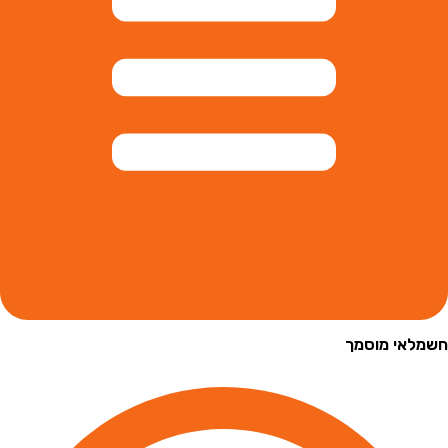
י מוסמך