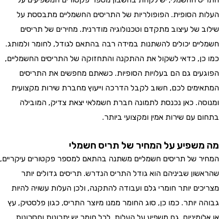
 הסופית. הפופולריות של התריסים החשמליים מתבססת על
 של עיצוב מתקדם וטכנולוגיה מודרנית. מחירים של תריסים
ים יכולים להשתנות במידה רבה בהתאם לגודל, לחומר ולמותג.
ן, כדאי לשקול את ההתקנה והתחזוקה של התריסים החשמליים,
ים גם הם בעלויות הסופיות. כשאתם מחפשים את התריסים
מים לכם, חשוב לקבל הדרכה וייעוץ מחברת שירות מקצועית
ה. כאן נכנסת לתמונה חברת חשמלאי יצאת צדיק, המובילה
 עם שירות אמין ומקצועי ביותר.
שפיע על המחיר של תריס חשמלי
 של תריסים חשמליים משתנה בהתאם למספר פקטורים עיקריים,
ון שביניהם הוא גודל התריס הנדרש. תריסים גדולים יותר
ים יותר חומרי גלם ועבודה להתקנה, ולכן העלות עשויה להיות
יותר. כמו כן, סוג החומר ממנו מיוצר התריס, כגון פלסטיק, עץ
מיניום, גם משפיע על העלות. לכל חומר יש יתרונות וחסרונות