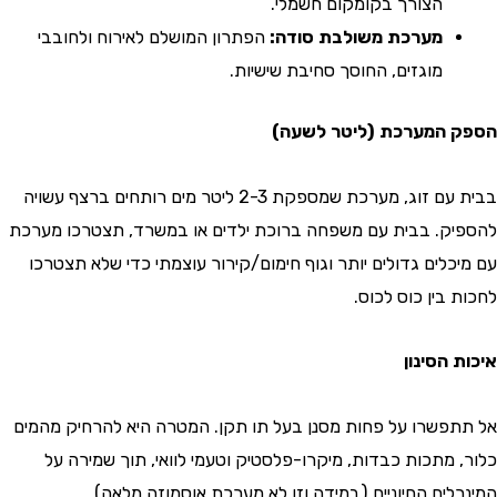
הצורך בקומקום חשמלי.
מערכת משולבת סודה:
הפתרון המושלם לאירוח ולחובבי
מוגזים, החוסך סחיבת שישיות.
 המערכת (ליטר לשעה)
בבית עם זוג, מערכת שמספקת 2-3 ליטר מים רותחים ברצף עשויה
ק. בבית עם משפחה ברוכת ילדים או במשרד, תצטרכו מערכת
כלים גדולים יותר וגוף חימום/קירור עוצמתי כדי שלא תצטרכו
בין כוס לכוס.
 הסינון
פשרו על פחות מסנן בעל תו תקן. המטרה היא להרחיק מהמים
 מתכות כבדות, מיקרו-פלסטיק וטעמי לוואי, תוך שמירה על
לים החיוניים (במידה וזו לא מערכת אוסמוזה מלאה).