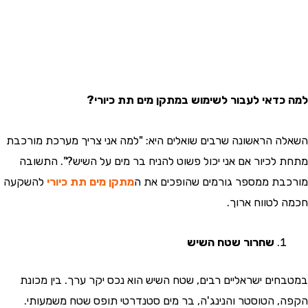
דאי לעבור לשימוש במתקן מים תת כיורי?
 הראשונה שרבים שואלים היא: "למה אני צריך מערכת מורכבת
לכיור אם אני יכול פשוט להניח בר מים על השיש?". התשובה
ת ממספר גורמים שהופכים את ה
מתקן מים תת כיורי
להשקעה
לטווח ארוך.
שחרור שטח השיש
ים ישראליים רבים, שטח השיש הוא נכס יקר ערך. בין מכונת
 הטוסטר והנינג'ה, בר מים סטנדרטי תופס שטח משמעותי.