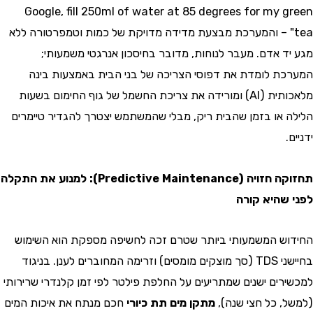
Google, fill 250ml of water at 85 degrees for my 
t" – והמערכת מבצעת מדידה מדויקת של כמות וטמפרטורה ללא
ד אדם. מעבר לנוחות, מדובר בחיסכון אנרגטי משמעותי;
ת לומדת את דפוסי הצריכה של בני הבית באמצעות בינה
מלאכותית (AI) ומורידה את צריכת החשמל של גוף החימום בשעות
 או בזמן שהבית ריק, מבלי שהמשתמש יצטרך להגדיר טיימרים
תחזוקה חזויה (Predictive Maintenance): למנוע את התקלה
שהיא קורה
ש המשמעותי ביותר שטרם זכה לחשיפה מספקת הוא השימוש
בחיישני TDS (סך מוצקים מומסים) וזרימה המחוברים לענן. בניגוד
רים ישנים שמתריעים על החלפת פילטר לפי זמן קלנדרי שרירותי
, כל חצי שנה),
מתקן מים תת כיורי
חכם מנתח את איכות המים