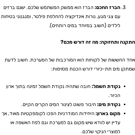
הברז החכם:
הברז הוא ממשק המשתמש שלכם. ישנם ברזים
עם צגי מגע, נורות אינדיקציה להחלפת פילטר, ומנגנוני בטיחות
לילדים (חשוב במיוחד במים רותחים).
 ותחזוקה: מה זה דורש מכם?
חששות של לקוחות הוא המורכבות של המערכת. חשוב לדעת
 מים תת-כיורי דורש הכנות מסוימות:
נקודת חשמל:
חובה שתהיה נקודת חשמל זמינה בתוך ארון
הכיור.
נקודת מים:
חיבור פשוט לצינור המים הקרים הקיים.
מקום בארון:
היחידות המודרניות הפכו לקומפקטיות מאוד, אך
עדיין יש לוודא שיש מקום גם למערכת וגם לפח האשפה או
למוצרי הניקוי שלכם.