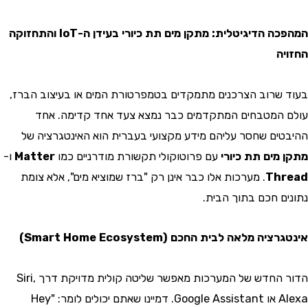
המהפכה הדיגיטלית: מתקן מים תת כיורי בעידן ה-IoT והתחזוקה
ה
שרוב הצרכנים מתמקדים בטמפרטורת המים או בעיצוב הברז,
המטבחים המתקדמים כבר נמצא צעד אחד קדימה. אחד
ים שחסר עליהם מידע מקצועי בעברית הוא האינטגרציה של
מים תת כיורי
עם פרוטוקולי תקשורת מודרניים כמו
Matter
ו-
Th
. מערכות אלו כבר אינן רק "ברז שמוציא מים", אלא צומת
ם חכם בתוך הבית.
ה מלאה לבית החכם (Smart Home Ecosystem)
הדור החדש של המערכות מאפשר שליטה קולית מדויקת דרך Siri,
Alexa או Google Assistant. דמיינו שאתם יכולים לומר: "Hey