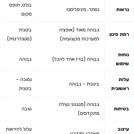
בולט, תופס
ות
נסתר, מינימליסטי
מקום
גבוהה מאוד (אופציה
בינונית
 סינון
למערכות מקצועיות)
(סטנדרטית)
ות
גבוהה (ברז אחד להכל)
גבוהה
מוש
ת
נמוכה –
בינונית – גבוהה
ונית
בינונית
גבוהה (מנגנוני נעילה
חות
טובה
מתקדמים)
וב
עלול להיראות
משדרג ומודרני