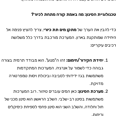
וגיית הסינון: מה באמת קורה מתחת לכיור?
הבין את הערך של
מתקן מים תת כיורי
, צריך להציץ פנימה אל
ה שמותקנת בארון. המערכת מורכבת בדרך כלל משלושה
 עיקריים:
יחידת הקירור/חימום:
זהו ה"מנוע". הוא מבודד תרמית בצורה
גבוהה כדי לשמור על אנרגיה. המערכות המתקדמות
משתמשות בגז ידידותי לסביבה וביכולת ויסות טמפרטורה
מדויקת.
מערכת הסינון:
כאן המים עוברים טיהור. רוב המערכות
משתמשות בסינון רב-שלבי. השלב הראשון הוא סינון מכני של
חול וחלודה, והשלב השני הוא סינון פחמי לספיחת כימיקלים
וריחות.