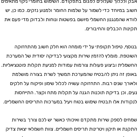
אבק ולכלוך שעלולים לפגום בתפקודם. השימוש בחומרי ניקוי מתאימים
חשוב במיוחד כדי לשמור על שלמות החומר ולמנוע נזקים. כמו כן, יש
לוודא שהמנגנון החשמלי מיושם בפשטות ונוחות ולבדוק מדי פעם את
תקינות הכבלים והחיבורים.
בנוסף, טיפול תקופתי על ידי מומחה הוא חלק חשוב מהתחזוקה
השוטפת. מומלץ להזמין שירות מקצועי לבדיקה יסודית של המערכת
החשמלית וביצוע פעולות צורמות עמודות למניעת תקלות פוטנציאליות.
באופן זה ניתן להבטיח שהמערכת תמשיך לשרת בצורה מושלמת
ולאורך שנים רבות. התחזוקה עשויה לכלול שימון ופיקוח על חלקים
נעים, וכן בדיקת תוכנות הגנה על תקלות מתח וקצר. התייחסות
לנקודות אלו תבטיח שימוש בטוח ויעיל במערכות התריסים החשמליים.
שמחים לספק שירות מתקדם ואיכותי כאשר יש לכם צורך בשירות
התקנת או תיקון ויטרינות תריסים חשמליים. צוות חשמלאי יצאת צדיק