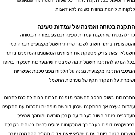
מהירה וטיפול בכל תקלה לאורך כל שעות היממה מה שמאפשר
ללקוחות ליהנות מחווית טעינה ללא דאגות
התקנה בטוחה ואמינה של עמדות טעינה
כדי להבטיח שהתקנת עמדות טעינה תבוצע בצורה הבטוחה
והמקצועית ביותר חשוב לשכור שירותי חשמל מקצועיים חברה כמו
חשמלאי יצאת צדיק מספקת את הצוותים המאומנים והמיומנים ביותר
בכל הנוגע להתקנה חשמלית מה שמבטיח שהמערכות יתפקדו באופן
המיטבי התקנה מקצועית מגנה על הלקוח מפני סכנות אפשריות
ושומרת על תפקוד תקין של מערכות החשמל
התרחבות בשוק הרכב החשמלי מזמינה חברות רבות להיכנס לתחום
עמדות טעינה אך ההתקנה שלהן דורשת מומחיות והכרות עם התקנים
העדכניים ביותר חשוב לעבוד עם קבלן מורשה ומוסמך שטיפל
בפרויקטים דומים בעבר כך שהלקוחות יכולים להיות בטוחים בקבלת
השירות הטוב ביותר עם חשמלאי יצאת צדיק תהליך ההתקנה עובר