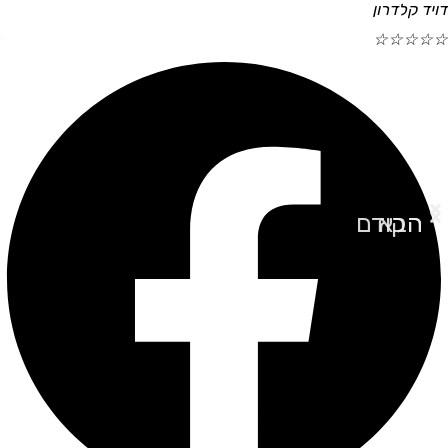
דויד קלדרון
☆
☆
☆
☆
☆
הבא
הקודם