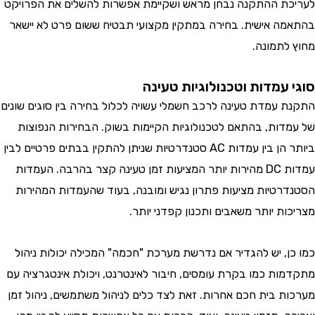
עריכת ההתקנה נבחן מראש ושקיימת אפשרות להשלים את הפרויקט
התאמה אישית. בחירה במתקין מקצועי תבטיח ששום פרט לא יישאר
חוץ לתמונה.
וגי עמדות וטכנולוגיות טעינה
תקנת עמדת טעינה לרכב חשמלי עשויה לכלול בחירה בין סוגים שונים
ל עמדות, בהתאם לטכנולוגיות הקיימות בשוק. הבחירות הנפוצות
ביותר הן בין עמדות AC סטנדרטיות שניתן להתקין בבתים פרטיים לבין
עמדות DC מהירות יותר המציעות זמן טעינה קצר בהרבה. העמדות
סטנדרטיות מציעות פתרון נגיש ומובנה, בעוד שהעמדות המהירות
צריכות יותר משאבים ותכנון קפדני יותר.
מו כן, יש להגדיר אם נדרשת מערכת "חכמה" המכילה יכולות ניהול
תקדמות כמו בקרת עומסים, חיבור לאינטרנט, ויכולת אינטגרציה עם
ערכות בית חכם אחרות. זאת לצד כלים לניהול משתמשים, ניהול זמן