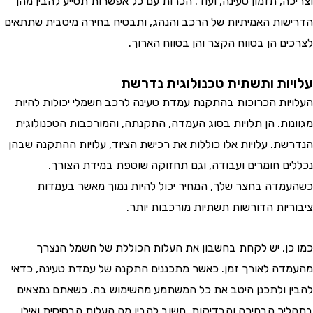
צריכה, תזמון טעינה, ועוד. הכרות עם כל אפשרות תסייע להבין מהן
דרישות האמיתיות של הרכב והנהג, ותבטיח בחירה מיטבית שתתאים
צרכים הן בטווח הקצר והן בטווח הארוך.
לויות ותשתית טכנולוגית נדרשת
עלויות הכרוכות בהתקנת עמדת טעינה לרכב חשמלי יכולות להיות
גוונות. הן תלויות בסוג העמדה, התקנתה, והמורכבות הטכנולוגית
נדרשת. עלויות אלו כוללות את רכישת הציוד, עלויות ההתקנה שבהן
כללים חומרים ועבודה, וגם תחזוקה שוטפת במידת הצורך.
שהעמדה בחצר שלך, המחיר יכול להיות נמוך מאשר בעמדות
יבוריות הדורשות תשתיות מורכבות יותר.
מו כן, יש לקחת בחשבון את העלות הכוללת של חשמל הנצרך
העמדה לאורך זמן. כאשר מתכננים התקנה של עמדת טעינה, כדאי
הבין ולתכנן היטב את כל המשתמע מהשימוש בה. כשאתם נמצאים
תהליך הבחירה והבדיקות, חשוב להבין מה העלות הבסיסית ואילו