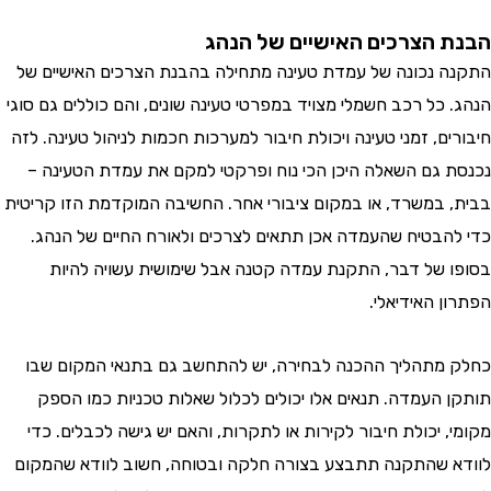
בנת הצרכים האישיים של הנהג
תקנה נכונה של עמדת טעינה מתחילה בהבנת הצרכים האישיים של
נהג. כל רכב חשמלי מצויד במפרטי טעינה שונים, והם כוללים גם סוגי
יבורים, זמני טעינה ויכולת חיבור למערכות חכמות לניהול טעינה. לזה
כנסת גם השאלה היכן הכי נוח ופרקטי למקם את עמדת הטעינה –
בית, במשרד, או במקום ציבורי אחר. החשיבה המוקדמת הזו קריטית
די להבטיח שהעמדה אכן תתאים לצרכים ולאורח החיים של הנהג.
סופו של דבר, התקנת עמדה קטנה אבל שימושית עשויה להיות
פתרון האידיאלי.
חלק מתהליך ההכנה לבחירה, יש להתחשב גם בתנאי המקום שבו
ותקן העמדה. תנאים אלו יכולים לכלול שאלות טכניות כמו הספק
קומי, יכולת חיבור לקירות או לתקרות, והאם יש גישה לכבלים. כדי
וודא שהתקנה תתבצע בצורה חלקה ובטוחה, חשוב לוודא שהמקום