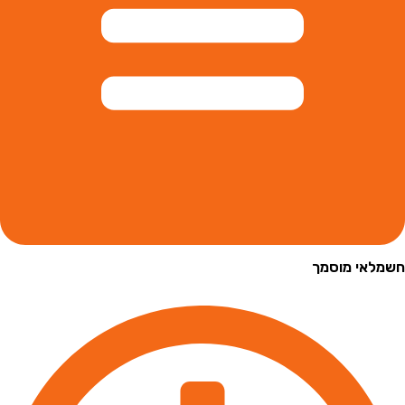
י מוסמך