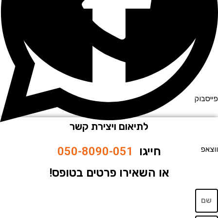
וק
לתיאום ויצירת קשר
חייגו
050-8090-051
או השאירו פרטים בטופס!