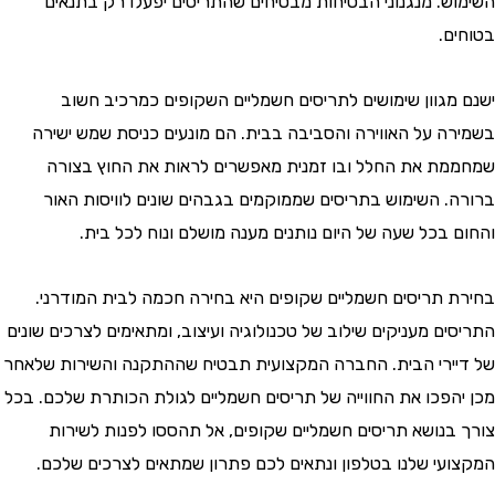
ש. מנגנוני הבטיחות מבטיחים שהתריסים יפעלו רק בתנאים
ם.
מגוון שימושים לתריסים חשמליים השקופים כמרכיב חשוב
ה על האווירה והסביבה בבית. הם מונעים כניסת שמש ישירה
ת את החלל ובו זמנית מאפשרים לראות את החוץ בצורה
. השימוש בתריסים שממוקמים בגבהים שונים לוויסות האור
 בכל שעה של היום נותנים מענה מושלם ונוח לכל בית.
 תריסים חשמליים שקופים היא בחירה חכמה לבית המודרני.
ם מעניקים שילוב של טכנולוגיה ועיצוב, ומתאימים לצרכים שונים
ירי הבית. החברה המקצועית תבטיח שההתקנה והשירות שלאחר
הפכו את החווייה של תריסים חשמליים לגולת הכותרת שלכם. בכל
בנושא תריסים חשמליים שקופים, אל תהססו לפנות לשירות
עי שלנו בטלפון ונתאים לכם פתרון שמתאים לצרכים שלכם.