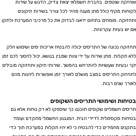
ה שוטפים. בחברת חשמלאי יצאת צדיק, הדגש על שירות
ת מקיף כולל מתן מענה מהיר לכל צורך בשירות תיקונים
קה. מומחים בתחום ידאגו לבדוק את כל מרכיבי המערכת ולתקן
בעיות עקרוניות.
ה נכונה של התריסים יכולה להבטיח אריכות ימים ושימוש חלק
לות. מתן שירות על ידי צוות שמבין בנושא, יכול לחסוך לכם זמן
בעיות שעשויות להתרחש בהמשך. שירותי תיקון ותחזוקה מובילים
ק התריסים במצב מושלם לאורך זמן ואפשרות ליהנות מהם
 שנים רבות.
ות ושימושי התריסים השקופים
ם חשמליים שקופים תוכננו כך שיספקו לא רק נוחות אלא גם
ת מקסימלית לדיירי הבית. המנגנון החשמלי מתקדם ועומד
ם מחמירים כדי להבטיח כי לא יהיו תקלות במערכת תוך כדי