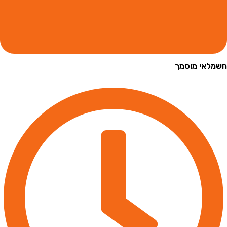
י מוסמך