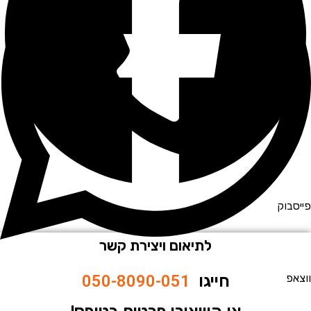
וק
לתיאום ויצירת קשר
חייגו
050-8090-051