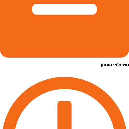
י מוסמך