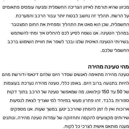
ן שהיא תורמת לאיזון הצריכה החשמלית ומניעה עומסים פתאומיים
שת. תהליך זה נחשב לבטוח יותר עבור הרכב והמערכת
ית, שכן הוא מאט את התהליך ומפחית את החום המצטבר
 הטעינה. אנו נשמח לסייע לכם להחליט איך ומתי להשתמש
תי הטעינה האיטית שלנו ובכך לשפר את חוויית השימוש ברכב
י שלכם.
טעינה מהירה
 מהירה מתאימה לאנשים שסדר היום שלהם דינאמי ודורשת מהם
 בתנועה ברוב היום. באופן כללי, טעינה מהירה נערכת בעוצמות
של 50 עד 150 קילוואט, מה שמאפשר טעינה של הרכב בתוך דקות
ת בלבד. זהו פתרון מעשי במיוחד למי שצריך לצאת לנסיעות
ת ואין לו זמן להמתין שהרכב יטען במשך שעות. אנו מספקים
ים מקצועיים להקמה ותחזוקה של עמדות טעינה מהירה, ונותנים
מותאם אישית לצרכי כל לקוח.