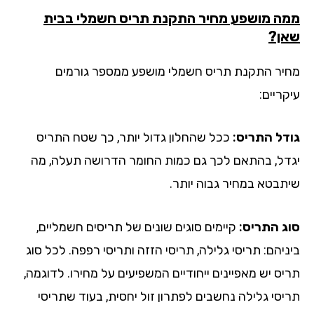
ה מושפע מחיר התקנת תריס חשמלי בבית
ן?
יר התקנת תריס חשמלי מושפע ממספר גורמים
ריים:
דל התריס:
ככל שהחלון גדול יותר, כך שטח התריס
דל, בהתאם לכך גם כמות החומר הדרושה תעלה, מה
תבטא במחיר גבוה יותר.
ג התריס:
קיימים סוגים שונים של תריסים חשמליים,
ניהם: תריסי גלילה, תריסי הזזה ותריסי רפפה. לכל סוג
יס יש מאפיינים ייחודיים המשפיעים על מחירו. לדוגמה,
יסי גלילה נחשבים לפתרון זול יחסית, בעוד שתריסי