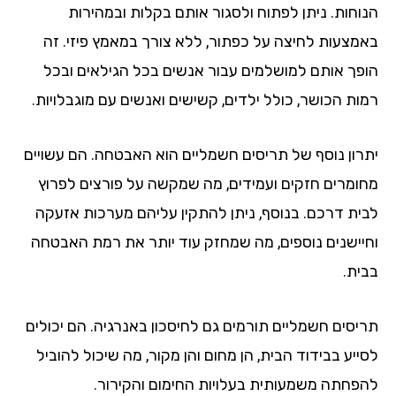
וחות. ניתן לפתוח ולסגור אותם בקלות ובמהירות
מצעות לחיצה על כפתור, ללא צורך במאמץ פיזי. זה
פך אותם למושלמים עבור אנשים בכל הגילאים ובכל
ות הכושר, כולל ילדים, קשישים ואנשים עם מוגבלויות.
רון נוסף של תריסים חשמליים הוא האבטחה. הם עשויים
ומרים חזקים ועמידים, מה שמקשה על פורצים לפרוץ
ית דרכם. בנוסף, ניתן להתקין עליהם מערכות אזעקה
יישנים נוספים, מה שמחזק עוד יותר את רמת האבטחה
ית.
יסים חשמליים תורמים גם לחיסכון באנרגיה. הם יכולים
יע בבידוד הבית, הן מחום והן מקור, מה שיכול להוביל
פחתה משמעותית בעלויות החימום והקירור.