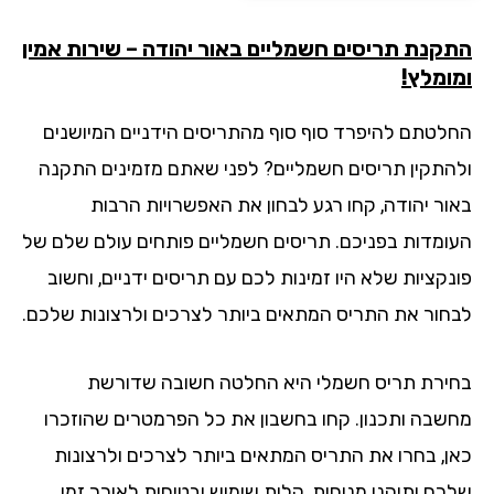
קנת תריסים חשמליים באור יהודה – שירות אמין
ומלץ!
לטתם להיפרד סוף סוף מהתריסים הידניים המיושנים
התקין תריסים חשמליים? לפני שאתם מזמינים התקנה
ור יהודה, קחו רגע לבחון את האפשרויות הרבות
ומדות בפניכם. תריסים חשמליים פותחים עולם שלם של
נקציות שלא היו זמינות לכם עם תריסים ידניים, וחשוב
חור את התריס המתאים ביותר לצרכים ולרצונות שלכם.
ירת תריס חשמלי היא החלטה חשובה שדורשת
שבה ותכנון. קחו בחשבון את כל הפרמטרים שהוזכרו
ן, בחרו את התריס המתאים ביותר לצרכים ולרצונות
כם ותיהנו מנוחות, קלות שימוש ובטיחות לאורך זמן.