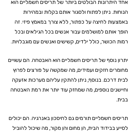
ד היתרונות הבולטים ביותר של תריסים חשמליים הוא
וחות. ניתן לפתוח ולסגור אותם בקלות ובמהירות
מצעות לחיצה על כפתור, ללא צורך במאמץ פיזי. זה
פך אותם למושלמים עבור אנשים בכל הגילאים ובכל
ות הכושר, כולל ילדים, קשישים ואנשים עם מוגבלויות.
רון נוסף של תריסים חשמליים הוא האבטחה. הם עשויים
ומרים חזקים ועמידים, מה שמקשה על פורצים לפרוץ
ית דרכם. בנוסף, ניתן להתקין עליהם מערכות אזעקה
יישנים נוספים, מה שמחזק עוד יותר את רמת האבטחה
ית.
יסים חשמליים תורמים גם לחיסכון באנרגיה. הם יכולים
יע בבידוד הבית, הן מחום והן מקור, מה שיכול להוביל