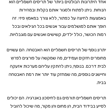
ד היתרונות הבולטים ביותר של תריסים חשמליים הוא
וחות. ניתן לפתוח ולסגור אותם בקלות ובמהירות
מצעות לחיצה על כפתור, ללא צורך במאמץ פיזי. זה
פך אותם למושלמים עבור אנשים בכל הגילאים ובכל
ות הכושר, כולל ילדים, קשישים ואנשים עם מוגבלויות.
רון נוסף של תריסים חשמליים הוא האבטחה. הם עשויים
ומרים חזקים ועמידים, מה שמקשה על פורצים לפרוץ
ית דרכם. בנוסף, ניתן להתקין עליהם מערכות אזעקה
יישנים נוספים, מה שמחזק עוד יותר את רמת האבטחה
ית.
יסים חשמליים תורמים גם לחיסכון באנרגיה. הם יכולים
יע בבידוד הבית, הן מחום והן מקור, מה שיכול להוביל