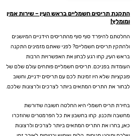
קנת תריסים חשמליים בראש העין – שירות אמין
ומלץ!
לטתם להיפרד סוף סוף מהתריסים הידניים המיושנים
התקין תריסים חשמליים? לפני שאתם מזמינים התקנה
אש העין, קחו רגע לבחון את האפשרויות הרבות
ומדות בפניכם. תריסים חשמליים פותחים עולם שלם של
נקציות שלא היו זמינות לכם עם תריסים ידניים, וחשוב
חור את התריס המתאים ביותר לצרכים ולרצונות שלכם.
ירת תריס חשמלי היא החלטה חשובה שדורשת
שבה ותכנון. קחו בחשבון את כל הפרמטרים שהוזכרו
ן, בחרו את התריס המתאים ביותר לצרכים ולרצונות
כם ותיהנו מנוחות, קלות שימוש ובטיחות לאורך זמן.