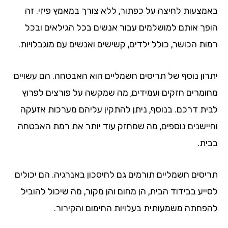
מצעות לחיצה על כפתור, ללא צורך במאמץ פיזי. זה
פך אותם למושלמים עבור אנשים בכל הגילאים ובכל
ות הכושר, כולל ילדים, קשישים ואנשים עם מוגבלויות.
רון נוסף של תריסים חשמליים הוא האבטחה. הם עשויים
ומרים חזקים ועמידים, מה שמקשה על פורצים לפרוץ
ית דרכם. בנוסף, ניתן להתקין עליהם מערכות אזעקה
יישנים נוספים, מה שמחזק עוד יותר את רמת האבטחה
ית.
יסים חשמליים תורמים גם לחיסכון באנרגיה. הם יכולים
יע בבידוד הבית, הן מחום והן מקור, מה שיכול להוביל
פחתה משמעותית בעלויות החימום והקירור.